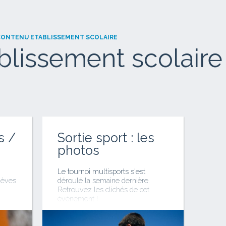
ONTENU ETABLISSEMENT SCOLAIRE
blissement scolaire
s /
Sortie sport : les
photos
B
Le tournoi multisports s'est
lèves
déroulé la semaine dernière.
Retrouvez les clichés de cet
événement !