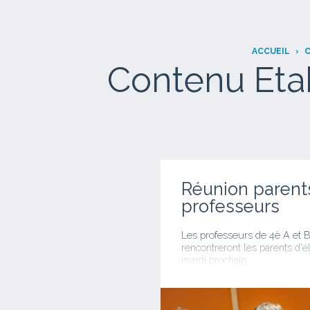
ACCUEIL
›
C
Contenu Eta
Réunion parent
professeurs
Les professeurs de 4è A et 
rencontreront les parents d'é
mardi prochain.