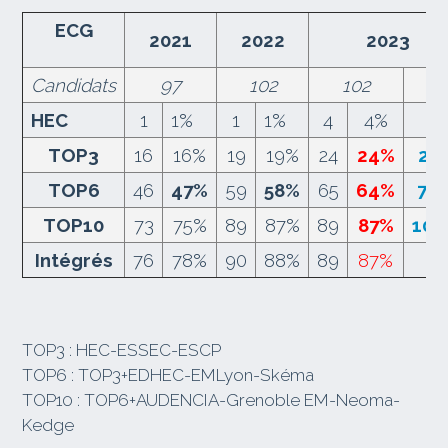
ECG
2021
2022
2023
Candidats
97
102
102
89
HEC
1
1%
1
1%
4
4%
TOP3
16
16%
19
19%
24
24%
27
TOP6
46
47%
59
58%
65
64%
79
TOP10
73
75%
89
87%
89
87%
100
Intégrés
76
78%
90
88%
89
87%
TOP3 : HEC-ESSEC-ESCP
TOP6 : TOP3+EDHEC-EMLyon-Skéma
TOP10 : TOP6+AUDENCIA-Grenoble EM-Neoma-
Kedge