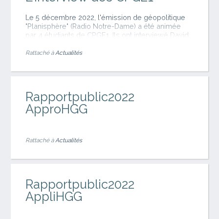
Le 5 décembre 2022, l'émission de géopolitique
"Planisphère" (Radio Notre-Dame) a été animée
par 4 étudiants de CPGE1. Ils ont interviewé David
Colon, professeur à Sciences-Po Paris, pour sa
biographie de Rupert Murdoch. Bravo à Nada
Rattaché à
Actualités
Amar, Mathilde Pereira, Enguerrand Bourgoin-
Moret et Ian Zemliac.
Rapportpublic2022
ApproHGG
Rattaché à
Actualités
Rapportpublic2022
AppliHGG