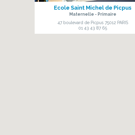
Ecole Saint Michel de Picpus
Maternelle - Primaire
47 boulevard de Picpus
75012 PARIS
01 43 43 87 65