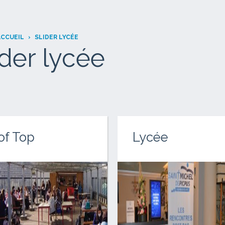
ACCUEIL
›
SLIDER LYCÉE
ider lycée
of Top
Lycée