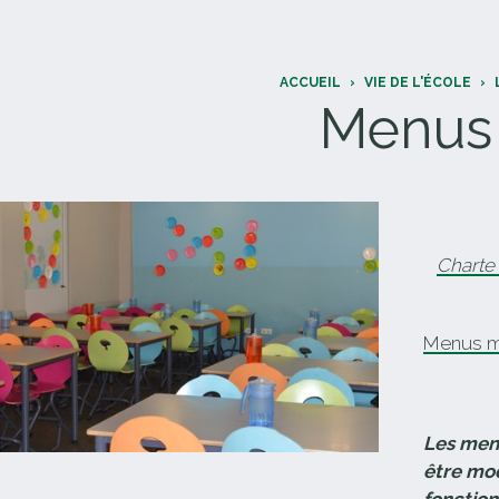
ACCUEIL
›
VIE DE L'ÉCOLE
›
Menus 
Charte 
Menus m
Les men
être mod