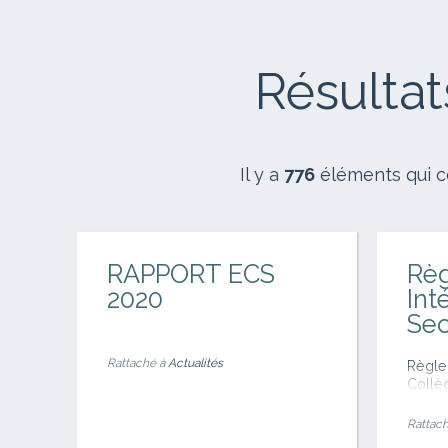
Résulta
Il y a
776
éléments qui c
RAPPORT ECS
Rè
2020
Int
Sec
Rattaché à
Actualités
Règle
Collè
Rattach