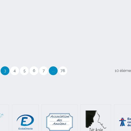
3
4
5
6
7
...
78
10 élémen