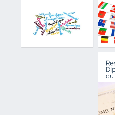
individualisé des élèves est
assuré, grâce à la pratique d’une
pédagogie adaptée et différenciée
et à la présence, pour chaque
niveau de classes, d’un
responsable de niveau qui est en
contact quotidien avec les élèves
et les familles
Ré
Di
du