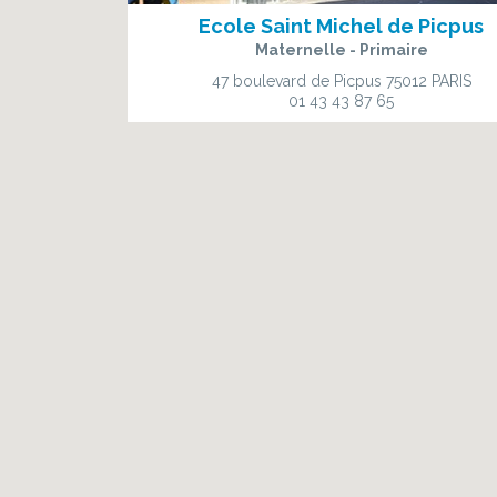
Ecole Saint Michel de Picpus
Maternelle - Primaire
47 boulevard de Picpus
75012 PARIS
01 43 43 87 65