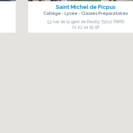
Saint Michel de Picpus
Collège - Lycée - Classes Préparatoires
53 rue de la gare de Reuilly
75012 PARIS
01 43 44 55 56