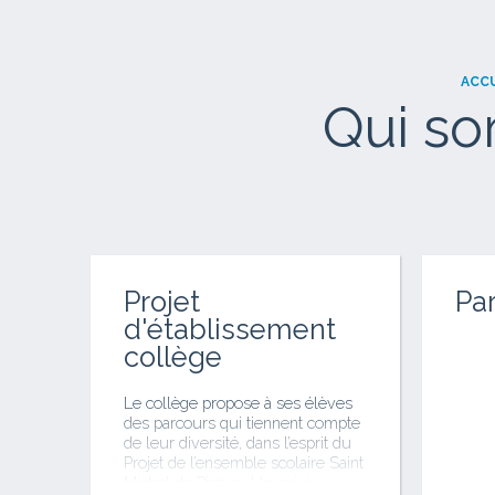
ACC
Qui s
Projet
Pa
d'établissement
collège
Le collège propose à ses élèves
des parcours qui tiennent compte
de leur diversité, dans l’esprit du
Projet de l’ensemble scolaire Saint
Michel de Picpus. Un suivi